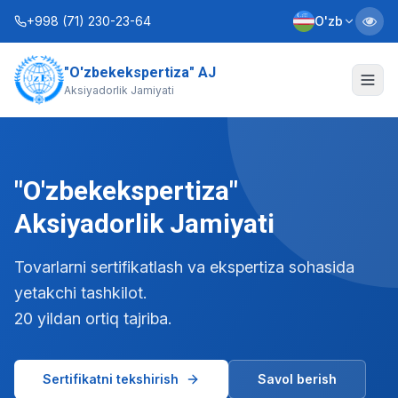
+998 (71) 230-23-64
O'zb
"O'zbekekspertiza" AJ
Biz haqimizda
Aksiyadorlik Jamiyati
Xizmatlar
Interaktiv xizmatlar
"O'zbekekspertiza"
Axborot xizmati
Aksiyadorlik Jamiyati
Kontaktlar
Tovarlarni sertifikatlash va ekspertiza sohasida
yetakchi tashkilot.
Nizom
Biznes rejalar
20 yildan ortiq tajriba.
+998 (90) 712-12-36
Sertifikatni tekshirish
Savol berish