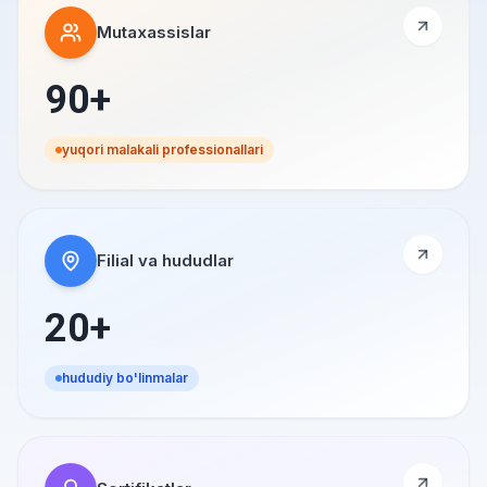
Mutaxassislar
90+
yuqori malakali professionallari
Filial va hududlar
20+
hududiy bo'linmalar