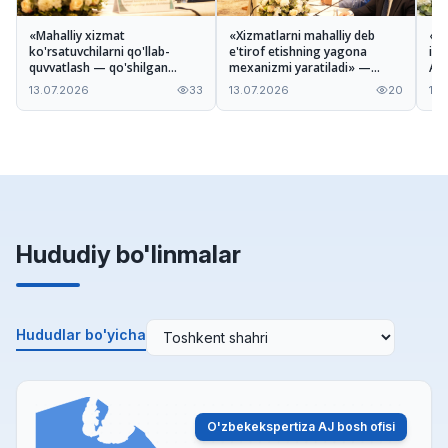
«Mahalliy xizmat
«Xizmatlarni mahalliy deb
«Ta
ko'rsatuvchilarni qo'llab-
e'tirof etishning yagona
imk
quvvatlash — qo'shilgan
mexanizmi yaratiladi» —
A'z
qiymatni oshirishga xizmat
Odiljon Tohirov Nizom
xiz
13.07.2026
33
13.07.2026
20
13.
qiladi» — Ilhomjon Pardayev
loyihasi haqida
mu
Hududiy bo'linmalar
Hududlar bo'yicha
O'zbekekspertiza AJ bosh ofisi