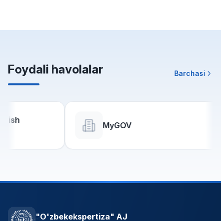
Foydali havolalar
Barchasi
MyGOV
"O'zbekekspertiza" AJ