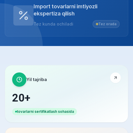
Import tovarlarni imtiyozli
ekspertiza qilish
Tez kunda ochiladi
Tez orada
Yil tajriba
20+
tovarlarni sertifikatlash sohasida