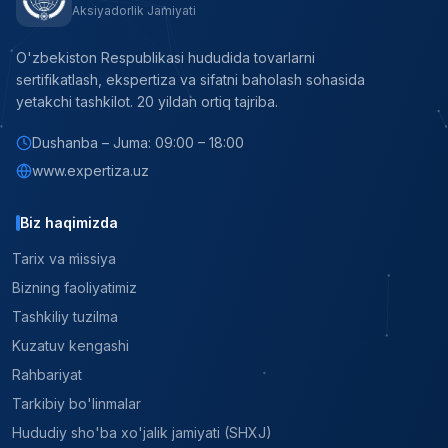
Aksiyadorlik Jamiyati
O'zbekiston Respublikasi hududida tovarlarni
sertifikatlash, ekspertiza va sifatni baholash sohasida
yetakchi tashkilot. 20 yildan ortiq tajriba.
Dushanba – Juma: 09:00 – 18:00
www.expertiza.uz
Biz haqimizda
Tarix va missiya
Bizning faoliyatimiz
Tashkiliy tuzilma
Kuzatuv kengashi
Rahbariyat
Tarkibiy bo'linmalar
Hududiy sho'ba xo'jalik jamiyati (SHXJ)