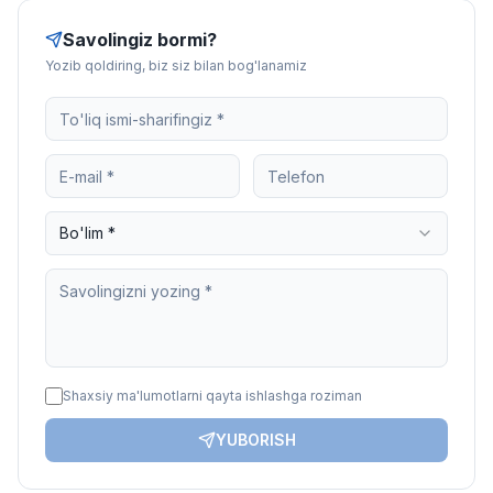
Savolingiz bormi?
Yozib qoldiring, biz siz bilan bog'lanamiz
Bo'lim *
Shaxsiy ma'lumotlarni qayta ishlashga roziman
YUBORISH