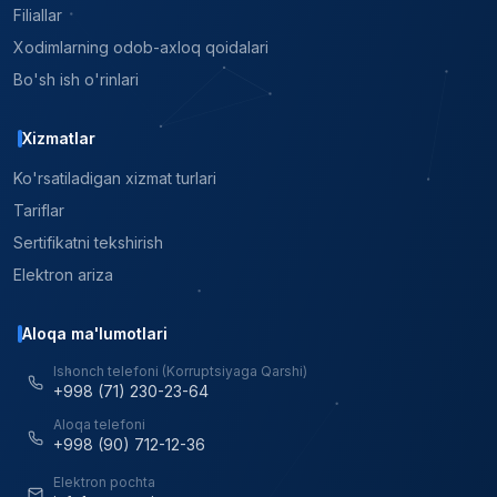
Filiallar
Xodimlarning odob-axloq qoidalari
Bo'sh ish o'rinlari
Xizmatlar
Ko'rsatiladigan xizmat turlari
Tariflar
Sertifikatni tekshirish
Elektron ariza
Aloqa ma'lumotlari
Ishonch telefoni (Korruptsiyaga Qarshi)
+998 (71) 230-23-64
Aloqa telefoni
+998 (90) 712-12-36
Elektron pochta