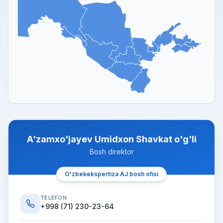
A'zamxo'jayev Umidxon Shavkat o'g'li
Bosh direktor
O'zbekekspertiza AJ bosh ofisi
TELEFON
+998 (71) 230-23-64