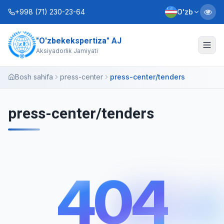
+998 (71) 230-23-64
O'zb
"O'zbekekspertiza" AJ
Biz haqimizda
Aksiyadorlik Jamiyati
Xizmatlar
Bosh sahifa
press-center
press-center/tenders
Interaktiv xizmatlar
press-center/tenders
Axborot xizmati
Kontaktlar
404
Nizom
Biznes rejalar
404
+998 (90) 712-12-36