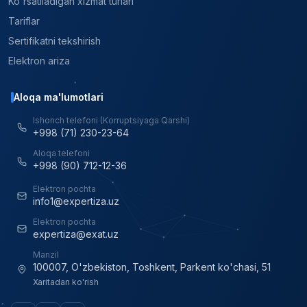
Ko'rsatiladigan xizmat turlari
Tariflar
Sertifikatni tekshirish
Elektron ariza
Aloqa ma'lumotlari
Ishonch telefoni (Korruptsiyaga Qarshi)
+998 (71) 230-23-64
Aloqa telefoni
+998 (90) 712-12-36
Elektron pochta
info1@expertiza.uz
Elektron pochta
expertiza@exat.uz
Manzil
100007, O'zbekiston, Toshkent, Parkent ko'chasi, 51
Xaritadan ko'rish