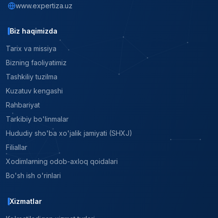
www.expertiza.uz
Biz haqimizda
Tarix va missiya
Bizning faoliyatimiz
Tashkiliy tuzilma
Kuzatuv kengashi
Rahbariyat
Tarkibiy bo'linmalar
Hududiy sho'ba xo'jalik jamiyati (SHXJ)
Filiallar
Xodimlarning odob-axloq qoidalari
Bo'sh ish o'rinlari
Xizmatlar