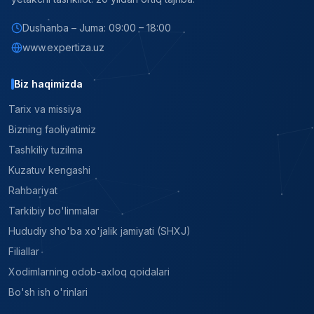
Dushanba – Juma: 09:00 – 18:00
www.expertiza.uz
Biz haqimizda
Tarix va missiya
Bizning faoliyatimiz
Tashkiliy tuzilma
Kuzatuv kengashi
Rahbariyat
Tarkibiy bo'linmalar
Hududiy sho'ba xo'jalik jamiyati (SHXJ)
Filiallar
Xodimlarning odob-axloq qoidalari
Bo'sh ish o'rinlari