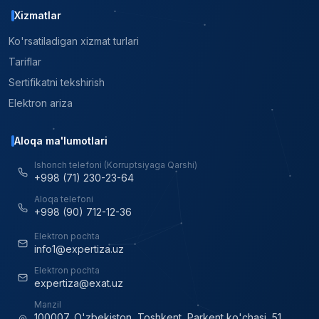
Xizmatlar
Ko'rsatiladigan xizmat turlari
Tariflar
Sertifikatni tekshirish
Elektron ariza
Aloqa ma'lumotlari
Ishonch telefoni (Korruptsiyaga Qarshi)
+998 (71) 230-23-64
Aloqa telefoni
+998 (90) 712-12-36
Elektron pochta
info1@expertiza.uz
Elektron pochta
expertiza@exat.uz
Manzil
100007, O'zbekiston, Toshkent, Parkent ko'chasi, 51