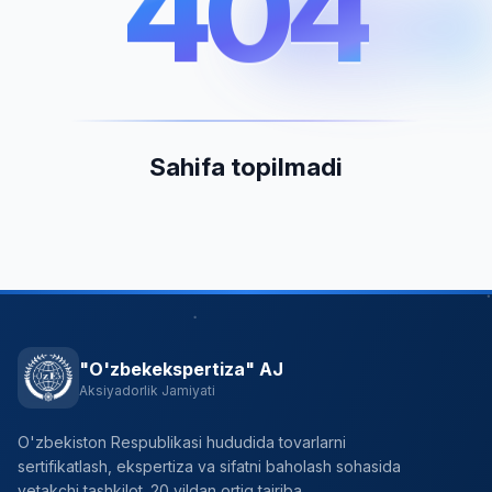
404
404
Sahifa topilmadi
"O'zbekekspertiza" AJ
Aksiyadorlik Jamiyati
O'zbekiston Respublikasi hududida tovarlarni
sertifikatlash, ekspertiza va sifatni baholash sohasida
yetakchi tashkilot. 20 yildan ortiq tajriba.