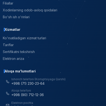
Filiallar
Xodimlarning odob-axloq qoidalari
Bo'sh ish o'rinlari
Xizmatlar
Ko'rsatiladigan xizmat turlari
Tariflar
Sertifikatni tekshirish
Elektron ariza
Aloqa ma'lumotlari
Ishonch telefoni (Korruptsiyaga Qarshi)
+998 (71) 230-23-64
Aloqa telefoni
+998 (90) 712-12-36
Elektron pochta