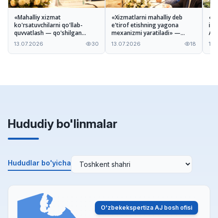
«Mahalliy xizmat
«Xizmatlarni mahalliy deb
«Ta
ko'rsatuvchilarni qo'llab-
e'tirof etishning yagona
imk
quvvatlash — qo'shilgan
mexanizmi yaratiladi» —
A'z
qiymatni oshirishga xizmat
Odiljon Tohirov Nizom
xiz
13.07.2026
30
13.07.2026
18
13.
qiladi» — Ilhomjon Pardayev
loyihasi haqida
mu
Hududiy bo'linmalar
Hududlar bo'yicha
O'zbekekspertiza AJ bosh ofisi