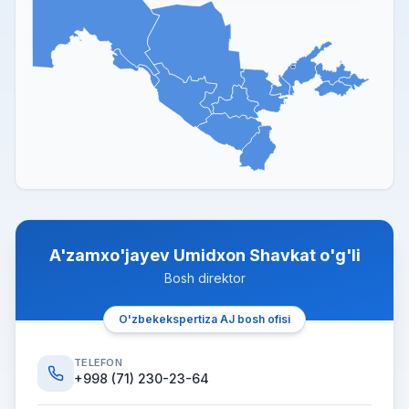
A'zamxo'jayev Umidxon Shavkat o'g'li
Bosh direktor
O'zbekekspertiza AJ bosh ofisi
TELEFON
+998 (71) 230-23-64