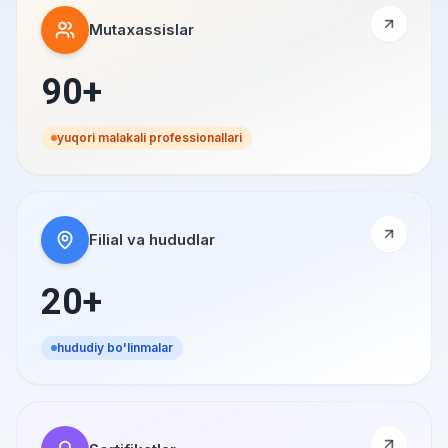
Mutaxassislar
90+
yuqori malakali professionallari
Filial va hududlar
20+
hududiy bo'linmalar