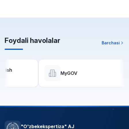
Foydali havolalar
Barchasi
MyGOV
"O'zbekekspertiza" AJ