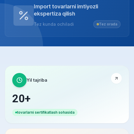
Import tovarlarni imtiyozli
ekspertiza qilish
Tez kunda ochiladi
Tez orada
Yil tajriba
20+
tovarlarni sertifikatlash sohasida