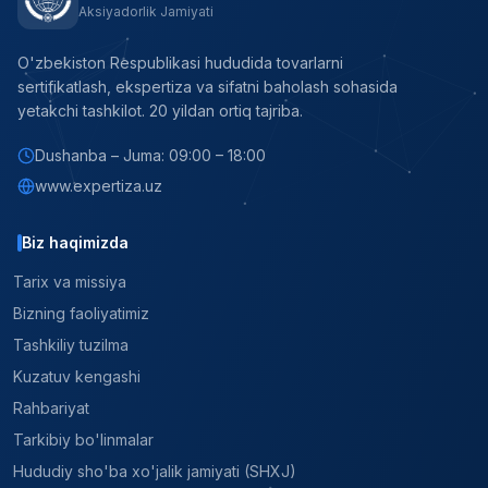
Aksiyadorlik Jamiyati
O'zbekiston Respublikasi hududida tovarlarni
sertifikatlash, ekspertiza va sifatni baholash sohasida
yetakchi tashkilot. 20 yildan ortiq tajriba.
Dushanba – Juma: 09:00 – 18:00
www.expertiza.uz
Biz haqimizda
Tarix va missiya
Bizning faoliyatimiz
Tashkiliy tuzilma
Kuzatuv kengashi
Rahbariyat
Tarkibiy bo'linmalar
Hududiy sho'ba xo'jalik jamiyati (SHXJ)