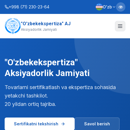
+998 (71) 230-23-64
O'zb
"O'zbekekspertiza" AJ
Biz haqimizda
Aksiyadorlik Jamiyati
Xizmatlar
Interaktiv xizmatlar
"O'zbekekspertiza"
Axborot xizmati
Aksiyadorlik Jamiyati
Kontaktlar
Tovarlarni sertifikatlash va ekspertiza sohasida
yetakchi tashkilot.
Nizom
Biznes rejalar
20 yildan ortiq tajriba.
+998 (90) 712-12-36
Sertifikatni tekshirish
Savol berish