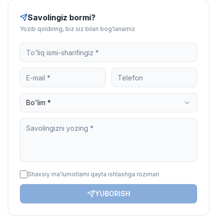
Savolingiz bormi?
Yozib qoldiring, biz siz bilan bog'lanamiz
Bo'lim *
Shaxsiy ma'lumotlarni qayta ishlashga roziman
YUBORISH