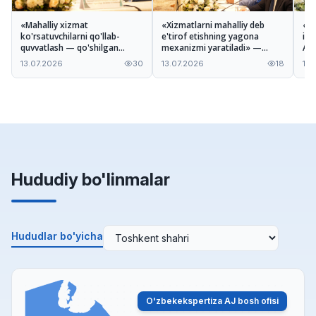
«Mahalliy xizmat
«Xizmatlarni mahalliy deb
«Ta
ko'rsatuvchilarni qo'llab-
e'tirof etishning yagona
imk
quvvatlash — qo'shilgan
mexanizmi yaratiladi» —
A'z
qiymatni oshirishga xizmat
Odiljon Tohirov Nizom
xiz
13.07.2026
30
13.07.2026
18
13.
qiladi» — Ilhomjon Pardayev
loyihasi haqida
mu
Hududiy bo'linmalar
Hududlar bo'yicha
O'zbekekspertiza AJ bosh ofisi