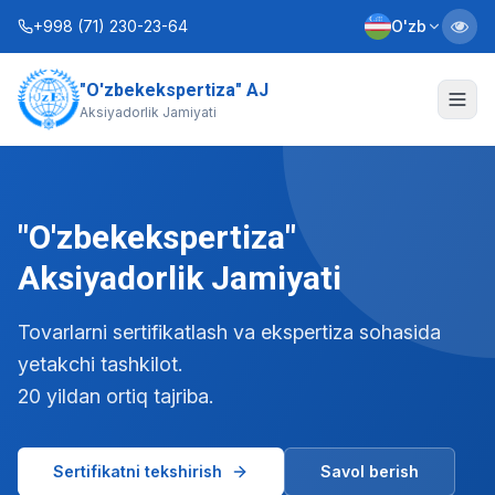
+998 (71) 230-23-64
O'zb
"O'zbekekspertiza" AJ
Biz haqimizda
Aksiyadorlik Jamiyati
Xizmatlar
Interaktiv xizmatlar
"O'zbekekspertiza"
Axborot xizmati
Aksiyadorlik Jamiyati
Kontaktlar
Tovarlarni sertifikatlash va ekspertiza sohasida
yetakchi tashkilot.
Nizom
Biznes rejalar
20 yildan ortiq tajriba.
+998 (90) 712-12-36
Sertifikatni tekshirish
Savol berish