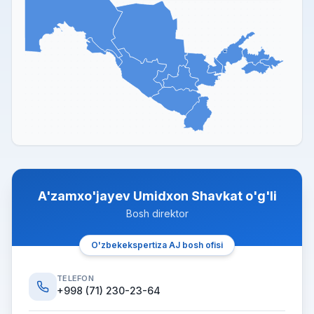
A'zamxo'jayev Umidxon Shavkat o'g'li
Bosh direktor
O'zbekekspertiza AJ bosh ofisi
TELEFON
+998 (71) 230-23-64