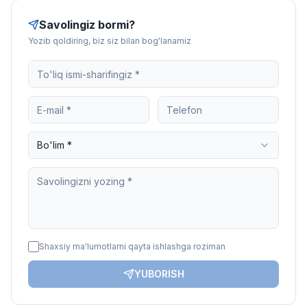
Savolingiz bormi?
Yozib qoldiring, biz siz bilan bog'lanamiz
Bo'lim *
Shaxsiy ma'lumotlarni qayta ishlashga roziman
YUBORISH