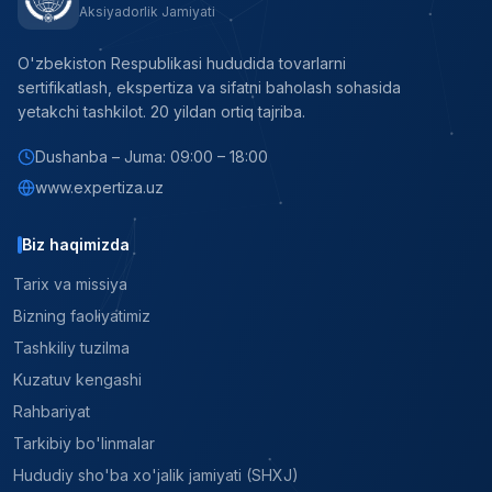
Aksiyadorlik Jamiyati
O'zbekiston Respublikasi hududida tovarlarni
sertifikatlash, ekspertiza va sifatni baholash sohasida
yetakchi tashkilot. 20 yildan ortiq tajriba.
Dushanba – Juma: 09:00 – 18:00
www.expertiza.uz
Biz haqimizda
Tarix va missiya
Bizning faoliyatimiz
Tashkiliy tuzilma
Kuzatuv kengashi
Rahbariyat
Tarkibiy bo'linmalar
Hududiy sho'ba xo'jalik jamiyati (SHXJ)