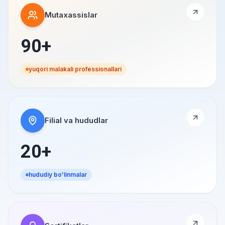
Mutaxassislar
90+
yuqori malakali professionallari
Filial va hududlar
20+
hududiy bo'linmalar