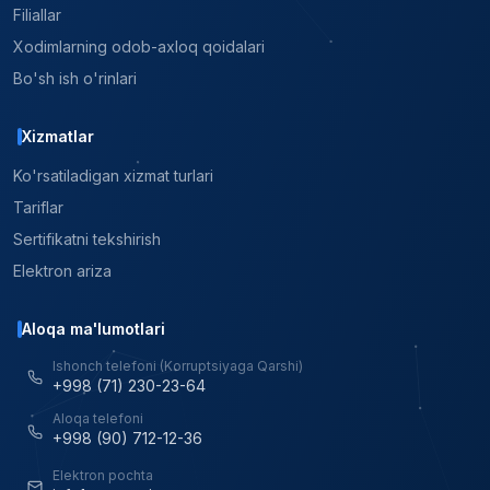
Filiallar
Xodimlarning odob-axloq qoidalari
Bo'sh ish o'rinlari
Xizmatlar
Ko'rsatiladigan xizmat turlari
Tariflar
Sertifikatni tekshirish
Elektron ariza
Aloqa ma'lumotlari
Ishonch telefoni (Korruptsiyaga Qarshi)
+998 (71) 230-23-64
Aloqa telefoni
+998 (90) 712-12-36
Elektron pochta