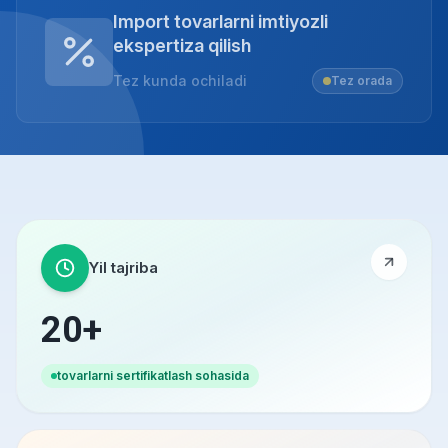
Import tovarlarni imtiyozli
ekspertiza qilish
Tez kunda ochiladi
Tez orada
Yil tajriba
20+
tovarlarni sertifikatlash sohasida