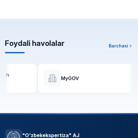
Foydali havolalar
Barchasi
MyGOV
"O'zbekekspertiza" AJ