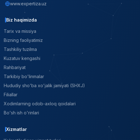
www.expertiza.uz
Biz haqimizda
Tarix va missiya
Bizning faoliyatimiz
Tashkiliy tuzilma
Kuzatuv kengashi
Rahbariyat
Tarkibiy bo'linmalar
Hududiy sho'ba xo'jalik jamiyati (SHXJ)
Filiallar
Xodimlarning odob-axloq qoidalari
Bo'sh ish o'rinlari
Xizmatlar