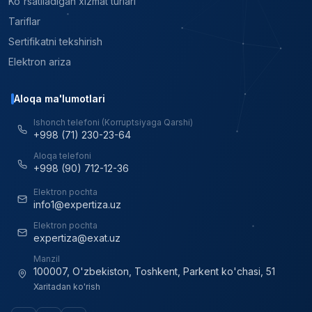
Ko'rsatiladigan xizmat turlari
Tariflar
Sertifikatni tekshirish
Elektron ariza
Aloqa ma'lumotlari
Ishonch telefoni (Korruptsiyaga Qarshi)
+998 (71) 230-23-64
Aloqa telefoni
+998 (90) 712-12-36
Elektron pochta
info1@expertiza.uz
Elektron pochta
expertiza@exat.uz
Manzil
100007, O'zbekiston, Toshkent, Parkent ko'chasi, 51
Xaritadan ko'rish