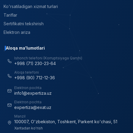
Ko'rsatiladigan xizmat turlari
Tariflar
Sertifikatni tekshirish
Elektron ariza
Aloqa ma'lumotlari
Ishonch telefoni (Korruptsiyaga Qarshi)
+998 (71) 230-23-64
Aloqa telefoni
+998 (90) 712-12-36
Elektron pochta
info1@expertiza.uz
Elektron pochta
expertiza@exat.uz
Manzil
100007, O'zbekiston, Toshkent, Parkent ko'chasi, 51
Xaritadan ko'rish