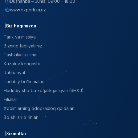
Dushanba – Juma: 09:00 – 18:00
www.expertiza.uz
Biz haqimizda
Tarix va missiya
Bizning faoliyatimiz
Tashkiliy tuzilma
Kuzatuv kengashi
Rahbariyat
Tarkibiy bo'linmalar
Hududiy sho'ba xo'jalik jamiyati (SHXJ)
Filiallar
Xodimlarning odob-axloq qoidalari
Bo'sh ish o'rinlari
Xizmatlar