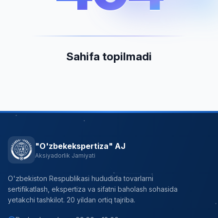
Sahifa topilmadi
"O'zbekekspertiza" AJ
Aksiyadorlik Jamiyati
O'zbekiston Respublikasi hududida tovarlarni
sertifikatlash, ekspertiza va sifatni baholash sohasida
yetakchi tashkilot. 20 yildan ortiq tajriba.