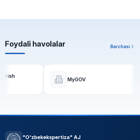
Foydali havolalar
Barchasi
h
MyGOV
"O'zbekekspertiza" AJ