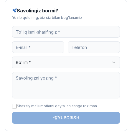
Savolingiz bormi?
Yozib qoldiring, biz siz bilan bog'lanamiz
Bo'lim *
Shaxsiy ma'lumotlarni qayta ishlashga roziman
YUBORISH