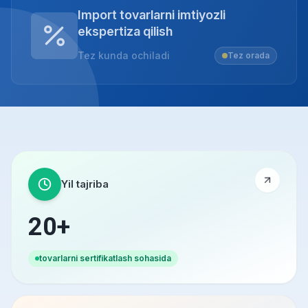
Import tovarlarni imtiyozli
ekspertiza qilish
Tez kunda ochiladi
Tez orada
Yil tajriba
20+
tovarlarni sertifikatlash sohasida