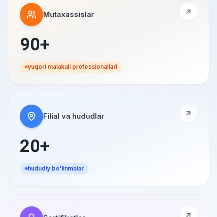
Mutaxassislar
90+
yuqori malakali professionallari
Filial va hududlar
20+
hududiy bo'linmalar