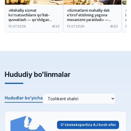
«Mahalliy xizmat
«Xizmatlarni mahalliy deb
«Ta
ko'rsatuvchilarni qo'llab-
e'tirof etishning yagona
imk
quvvatlash — qo'shilgan
mexanizmi yaratiladi» —
A'z
qiymatni oshirishga xizmat
Odiljon Tohirov Nizom
xiz
13.07.2026
33
13.07.2026
20
13.
qiladi» — Ilhomjon Pardayev
loyihasi haqida
mu
Hududiy bo'linmalar
Hududlar bo'yicha
O'zbekekspertiza AJ bosh ofisi