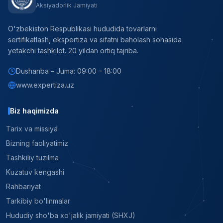
Aksiyadorlik Jamiyati
O'zbekiston Respublikasi hududida tovarlarni
sertifikatlash, ekspertiza va sifatni baholash sohasida
yetakchi tashkilot. 20 yildan ortiq tajriba.
Dushanba – Juma: 09:00 – 18:00
www.expertiza.uz
Biz haqimizda
Tarix va missiya
Bizning faoliyatimiz
Tashkiliy tuzilma
Kuzatuv kengashi
Rahbariyat
Tarkibiy bo'linmalar
Hududiy sho'ba xo'jalik jamiyati (SHXJ)