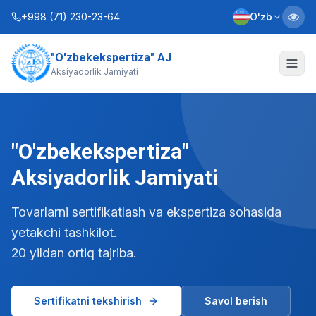
+998 (71) 230-23-64
O'zb
"O'zbekekspertiza" AJ
Biz haqimizda
Aksiyadorlik Jamiyati
Xizmatlar
Interaktiv xizmatlar
"O'zbekekspertiza"
Axborot xizmati
Aksiyadorlik Jamiyati
Kontaktlar
Tovarlarni sertifikatlash va ekspertiza sohasida
yetakchi tashkilot.
Nizom
Biznes rejalar
20 yildan ortiq tajriba.
+998 (90) 712-12-36
Sertifikatni tekshirish
Savol berish