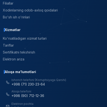
Filiallar
Xodimlarning odob-axloq qoidalari
Bo'sh ish o'rinlari
Xizmatlar
Ko'rsatiladigan xizmat turlari
Tariflar
Sertifikatni tekshirish
Elektron ariza
Aloqa ma'lumotlari
Ishonch telefoni (Korruptsiyaga Qarshi)
+998 (71) 230-23-64
Aloqa telefoni
+998 (90) 712-12-36
Elektron pochta