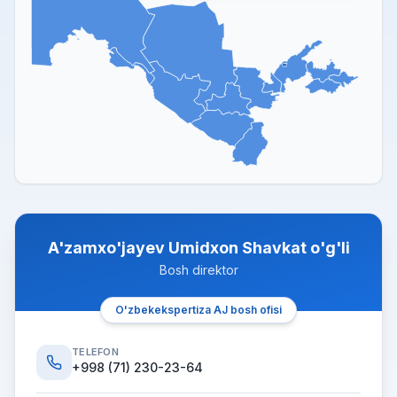
A'zamxo'jayev Umidxon Shavkat o'g'li
Bosh direktor
O'zbekekspertiza AJ bosh ofisi
TELEFON
+998 (71) 230-23-64