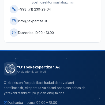
Bosh direktor maslahatchisi
+998 (71) 230-23-64
info1@expertiza.uz
Dushanba 10:00 - 13:00
"O'zbekekspertiza" AJ
Aksiyadorlik Jamiyati
O'zbekiston Respublikasi hududida tovarlarni
sertifikatlash, ekspertiza va sifatni baholash sohasida
yetakchi tashkilot. 20 yildan ortiq tajriba.
Dushanba – Juma: 09:00 – 18:00