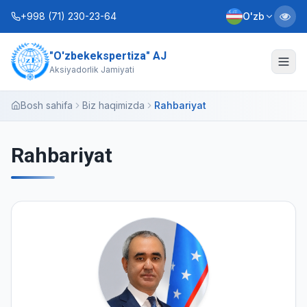
+998 (71) 230-23-64
O'zb
"O'zbekekspertiza" AJ
Biz haqimizda
Aksiyadorlik Jamiyati
Xizmatlar
Bosh sahifa
Biz haqimizda
Rahbariyat
Interaktiv xizmatlar
Rahbariyat
Axborot xizmati
Kontaktlar
Nizom
Biznes rejalar
+998 (90) 712-12-36