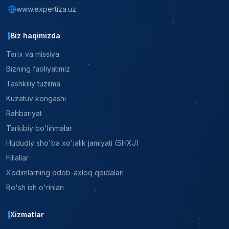
www.expertiza.uz
Biz haqimizda
Tarix va missiya
Bizning faoliyatimiz
Tashkiliy tuzilma
Kuzatuv kengashi
Rahbariyat
Tarkibiy bo'linmalar
Hududiy sho'ba xo'jalik jamiyati (SHXJ)
Filiallar
Xodimlarning odob-axloq qoidalari
Bo'sh ish o'rinlari
Xizmatlar