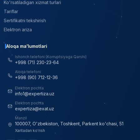
Ko'rsatiladigan xizmat turlari
Tariflar
Sertifikatni tekshirish
Elektron ariza
Aloqa ma'lumotlari
Ishonch telefoni (Korruptsiyaga Qarshi)
+998 (71) 230-23-64
Aloqa telefoni
+998 (90) 712-12-36
Elektron pochta
info1@expertiza.uz
Elektron pochta
expertiza@exat.uz
Manzil
100007, O'zbekiston, Toshkent, Parkent ko'chasi, 51
Xaritadan ko'rish