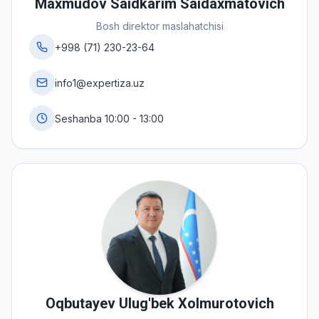
Maxmudov Saidkarim Saidaxmatovich
Bosh direktor maslahatchisi
+998 (71) 230-23-64
info1@expertiza.uz
Seshanba 10:00 - 13:00
Oqbutayev Ulug'bek Xolmurotovich