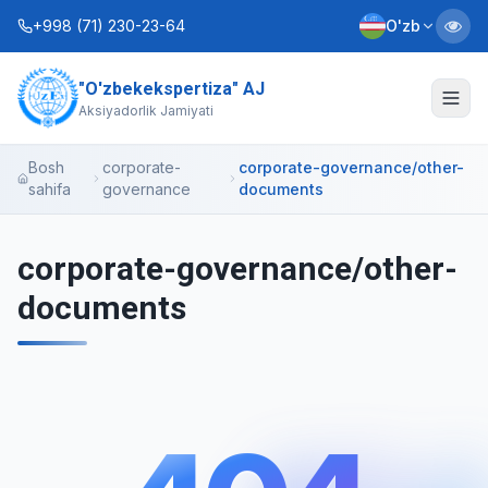
+998 (71) 230-23-64
O'zb
"O'zbekekspertiza" AJ
Biz haqimizda
Aksiyadorlik Jamiyati
Xizmatlar
Bosh
corporate-
corporate-governance/other-
sahifa
governance
documents
Interaktiv xizmatlar
Axborot xizmati
corporate-governance/other-
documents
Kontaktlar
Nizom
Biznes rejalar
+998 (90) 712-12-36