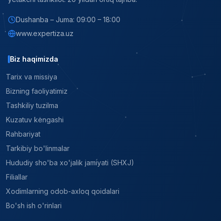
Dushanba – Juma: 09:00 – 18:00
www.expertiza.uz
Biz haqimizda
Tarix va missiya
Bizning faoliyatimiz
Tashkiliy tuzilma
Kuzatuv kengashi
Rahbariyat
Tarkibiy bo'linmalar
Hududiy sho'ba xo'jalik jamiyati (SHXJ)
Filiallar
Xodimlarning odob-axloq qoidalari
Bo'sh ish o'rinlari