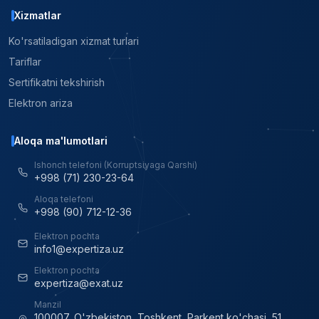
Xizmatlar
Ko'rsatiladigan xizmat turlari
Tariflar
Sertifikatni tekshirish
Elektron ariza
Aloqa ma'lumotlari
Ishonch telefoni (Korruptsiyaga Qarshi)
+998 (71) 230-23-64
Aloqa telefoni
+998 (90) 712-12-36
Elektron pochta
info1@expertiza.uz
Elektron pochta
expertiza@exat.uz
Manzil
100007, O'zbekiston, Toshkent, Parkent ko'chasi, 51