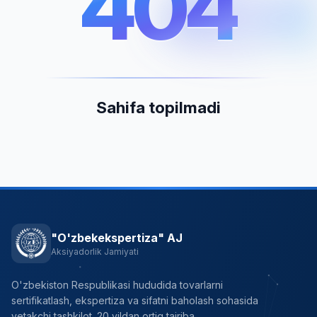
404
404
Sahifa topilmadi
"O'zbekekspertiza" AJ
Aksiyadorlik Jamiyati
O'zbekiston Respublikasi hududida tovarlarni
sertifikatlash, ekspertiza va sifatni baholash sohasida
yetakchi tashkilot. 20 yildan ortiq tajriba.