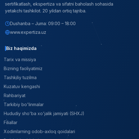
sertifikatlash, ekspertiza va sifatni baholash sohasida
yetakchi tashkilot. 20 yildan ortiq tajriba.
Dushanba – Juma: 09:00 – 18:00
www.expertiza.uz
Biz haqimizda
Tarix va missiya
Bizning faoliyatimiz
Tashkiliy tuzilma
Kuzatuv kengashi
Rahbariyat
Tarkibiy bo'linmalar
Hududiy sho'ba xo'jalik jamiyati (SHXJ)
Filiallar
Xodimlarning odob-axloq qoidalari