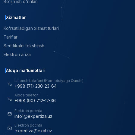
Bo'sh ish o'rinlari
Xizmatlar
Ko'rsatiladigan xizmat turlari
Tariflar
Sertifikatni tekshirish
Elektron ariza
Aloqa ma'lumotlari
Ishonch telefoni (Korruptsiyaga Qarshi)
+998 (71) 230-23-64
Aloqa telefoni
+998 (90) 712-12-36
Elektron pochta
info1@expertiza.uz
Elektron pochta
expertiza@exat.uz