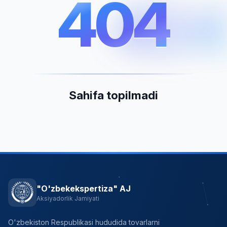
404
404
Sahifa topilmadi
"O'zbekekspertiza" AJ
Aksiyadorlik Jamiyati
O'zbekiston Respublikasi hududida tovarlarni