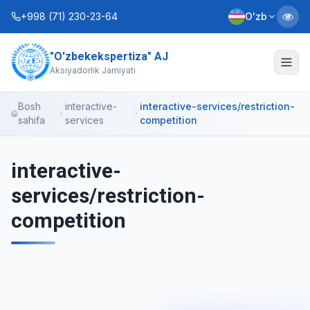
+998 (71) 230-23-64
O'zb
"O'zbekekspertiza" AJ
Biz haqimizda
Aksiyadorlik Jamiyati
Xizmatlar
Bosh
interactive-
interactive-services/restriction-
sahifa
services
competition
Interaktiv xizmatlar
Axborot xizmati
interactive-
services/restriction-
Kontaktlar
competition
Nizom
Biznes rejalar
+998 (90) 712-12-36