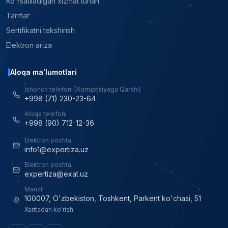
Ko'rsatiladigan xizmat turlari
Tariflar
Sertifikatni tekshirish
Elektron ariza
Aloqa ma'lumotlari
Ishonch telefoni (Korruptsiyaga Qarshi)
+998 (71) 230-23-64
Aloqa telefoni
+998 (90) 712-12-36
Elektron pochta
info1@expertiza.uz
Elektron pochta
expertiza@exat.uz
Manzil
100007, O'zbekiston, Toshkent, Parkent ko'chasi, 51
Xaritadan ko'rish