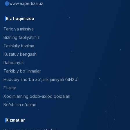
www.expertiza.uz
Biz haqimizda
Tarix va missiya
Bizning faoliyatimiz
Tashkiliy tuzilma
Kuzatuv kengashi
Rahbariyat
Tarkibiy bo'linmalar
Hududiy sho'ba xo'jalik jamiyati (SHXJ)
Filiallar
Xodimlarning odob-axloq qoidalari
Bo'sh ish o'rinlari
Xizmatlar