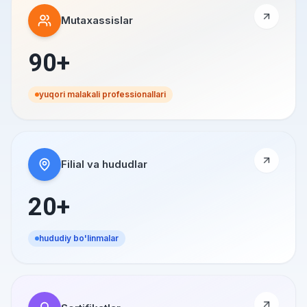
Mutaxassislar
90+
yuqori malakali professionallari
Filial va hududlar
20+
hududiy bo'linmalar