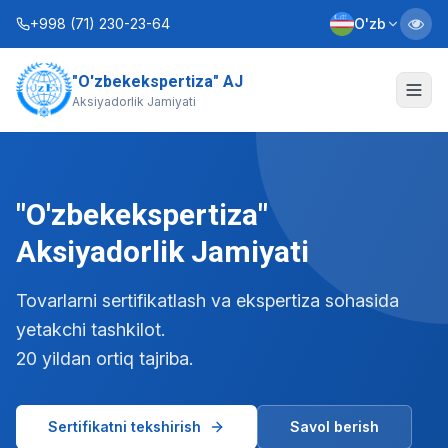
+998 (71) 230-23-64
O'zb
"O'zbekekspertiza" AJ
Biz haqimizda
Aksiyadorlik Jamiyati
Xizmatlar
Interaktiv xizmatlar
"O'zbekekspertiza"
Axborot xizmati
Aksiyadorlik Jamiyati
Kontaktlar
Tovarlarni sertifikatlash va ekspertiza sohasida
yetakchi tashkilot.
Nizom
Biznes rejalar
20 yildan ortiq tajriba.
+998 (90) 712-12-36
Sertifikatni tekshirish
Savol berish