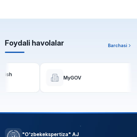
Foydali havolalar
Barchasi
MyGOV
"O'zbekekspertiza" AJ