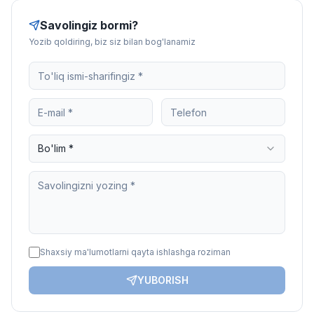
Savolingiz bormi?
Yozib qoldiring, biz siz bilan bog'lanamiz
Bo'lim *
Shaxsiy ma'lumotlarni qayta ishlashga roziman
YUBORISH