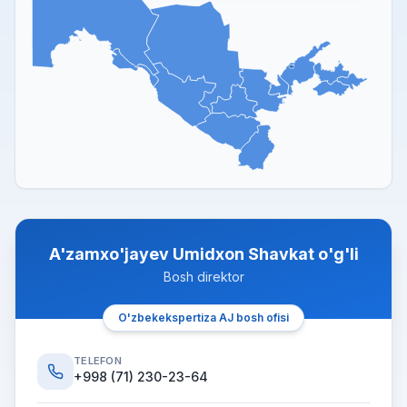
A'zamxo'jayev Umidxon Shavkat o'g'li
Bosh direktor
O'zbekekspertiza AJ bosh ofisi
TELEFON
+998 (71) 230-23-64