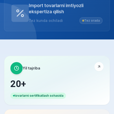
Import tovarlarni imtiyozli
ekspertiza qilish
Tez kunda ochiladi
Tez orada
Yil tajriba
20+
tovarlarni sertifikatlash sohasida