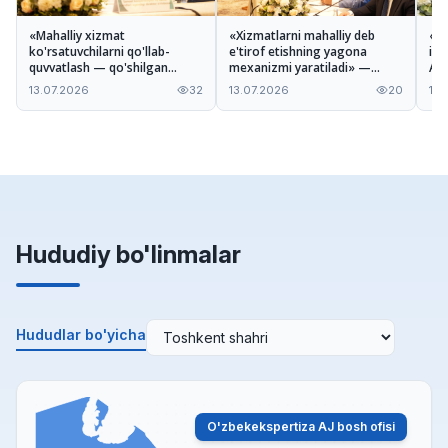
«Mahalliy xizmat
«Xizmatlarni mahalliy deb
«Ta
ko'rsatuvchilarni qo'llab-
e'tirof etishning yagona
imk
quvvatlash — qo'shilgan
mexanizmi yaratiladi» —
A'z
qiymatni oshirishga xizmat
Odiljon Tohirov Nizom
xiz
13.07.2026
32
13.07.2026
20
13.
qiladi» — Ilhomjon Pardayev
loyihasi haqida
mu
Hududiy bo'linmalar
Hududlar bo'yicha
O'zbekekspertiza AJ bosh ofisi