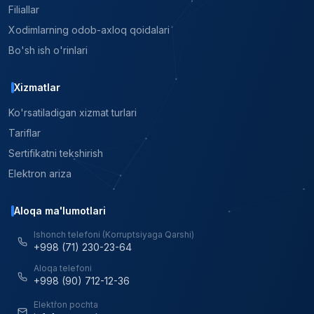
Filiallar
Xodimlarning odob-axloq qoidalari
Bo'sh ish o'rinlari
Xizmatlar
Ko'rsatiladigan xizmat turlari
Tariflar
Sertifikatni tekshirish
Elektron ariza
Aloqa ma'lumotlari
Ishonch telefoni (Korruptsiyaga Qarshi)
+998 (71) 230-23-64
Aloqa telefoni
+998 (90) 712-12-36
Elektron pochta