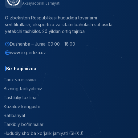
Aksiyadorlik Jamiyati
O'zbekiston Respublikasi hududida tovarlarni
sertifikatlash, ekspertiza va sifatni baholash sohasida
yetakchi tashkilot. 20 yildan ortiq tajriba.
Dushanba – Juma: 09:00 – 18:00
www.expertiza.uz
Biz haqimizda
Tarix va missiya
Bizning faoliyatimiz
Tashkiliy tuzilma
Kuzatuv kengashi
Rahbariyat
Tarkibiy bo'linmalar
Hududiy sho'ba xo'jalik jamiyati (SHXJ)