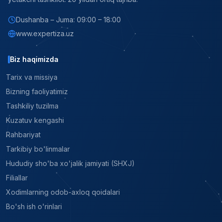
Dushanba – Juma: 09:00 – 18:00
www.expertiza.uz
Biz haqimizda
Tarix va missiya
Bizning faoliyatimiz
Tashkiliy tuzilma
Kuzatuv kengashi
Rahbariyat
Tarkibiy bo'linmalar
Hududiy sho'ba xo'jalik jamiyati (SHXJ)
Filiallar
Xodimlarning odob-axloq qoidalari
Bo'sh ish o'rinlari