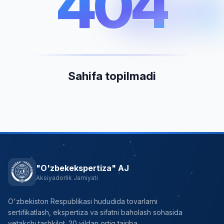
404
404
Sahifa topilmadi
"O'zbekekspertiza" AJ
Aksiyadorlik Jamiyati
O'zbekiston Respublikasi hududida tovarlarni
sertifikatlash, ekspertiza va sifatni baholash sohasida
yetakchi tashkilot. 20 yildan ortiq tajriba.