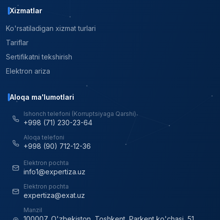
Xizmatlar
Ko'rsatiladigan xizmat turlari
Tariflar
Sertifikatni tekshirish
Elektron ariza
Aloqa ma'lumotlari
Ishonch telefoni (Korruptsiyaga Qarshi)
+998 (71) 230-23-64
Aloqa telefoni
+998 (90) 712-12-36
Elektron pochta
info1@expertiza.uz
Elektron pochta
expertiza@exat.uz
Manzil
100007, O'zbekiston, Toshkent, Parkent ko'chasi, 51