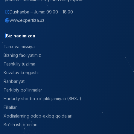
Dushanba – Juma: 09:00 – 18:00
www.expertiza.uz
Biz haqimizda
Tarix va missiya
Bizning faoliyatimiz
Tashkiliy tuzilma
Kuzatuv kengashi
Rahbariyat
Tarkibiy bo'linmalar
Hududiy sho'ba xo'jalik jamiyati (SHXJ)
Filiallar
Xodimlarning odob-axloq qoidalari
Bo'sh ish o'rinlari