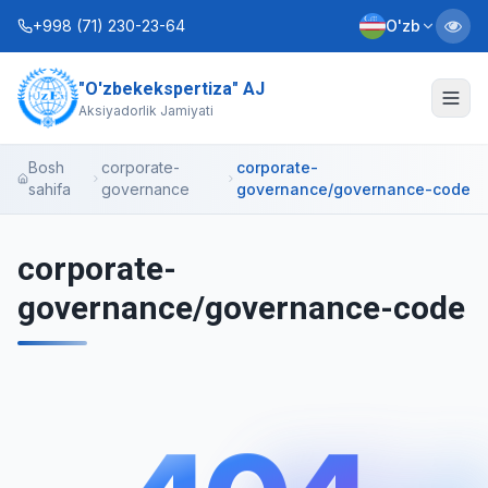
+998 (71) 230-23-64
O'zb
"O'zbekekspertiza" AJ
Biz haqimizda
Aksiyadorlik Jamiyati
Xizmatlar
Bosh
corporate-
corporate-
sahifa
governance
governance/governance-code
Interaktiv xizmatlar
Axborot xizmati
corporate-
governance/governance-code
Kontaktlar
Nizom
Biznes rejalar
+998 (90) 712-12-36