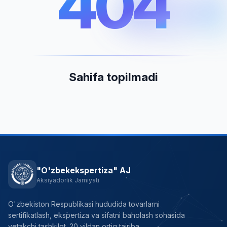
404
404
Sahifa topilmadi
"O'zbekekspertiza" AJ
Aksiyadorlik Jamiyati
O'zbekiston Respublikasi hududida tovarlarni
sertifikatlash, ekspertiza va sifatni baholash sohasida
yetakchi tashkilot. 20 yildan ortiq tajriba.