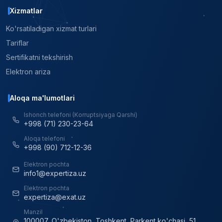
Xizmatlar
Ko'rsatiladigan xizmat turlari
Tariflar
Sertifikatni tekshirish
Elektron ariza
Aloqa ma'lumotlari
Ishonch telefoni (Korruptsiyaga Qarshi)
+998 (71) 230-23-64
Aloqa telefoni
+998 (90) 712-12-36
Elektron pochta
info1@expertiza.uz
Elektron pochta
expertiza@exat.uz
Manzil
100007, O'zbekiston, Toshkent, Parkent ko'chasi, 51