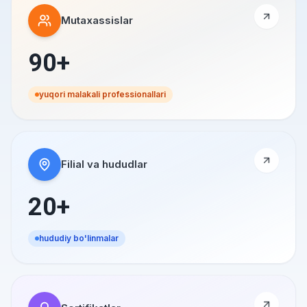
Mutaxassislar
90+
yuqori malakali professionallari
Filial va hududlar
20+
hududiy bo'linmalar