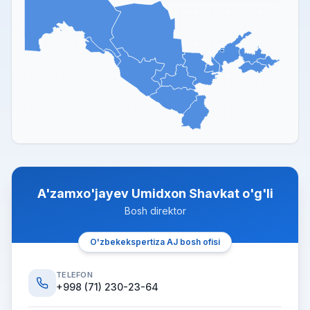
A'zamxo'jayev Umidxon Shavkat o'g'li
Bosh direktor
O'zbekekspertiza AJ bosh ofisi
TELEFON
+998 (71) 230-23-64