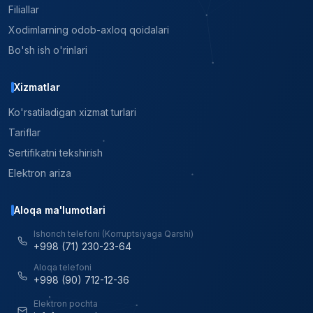
Filiallar
Xodimlarning odob-axloq qoidalari
Bo'sh ish o'rinlari
Xizmatlar
Ko'rsatiladigan xizmat turlari
Tariflar
Sertifikatni tekshirish
Elektron ariza
Aloqa ma'lumotlari
Ishonch telefoni (Korruptsiyaga Qarshi)
+998 (71) 230-23-64
Aloqa telefoni
+998 (90) 712-12-36
Elektron pochta