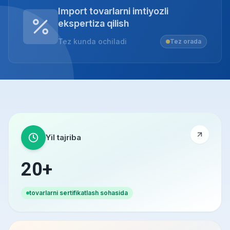
Import tovarlarni imtiyozli
ekspertiza qilish
Tez kunda ochiladi
Tez orada
Yil tajriba
20+
tovarlarni sertifikatlash sohasida