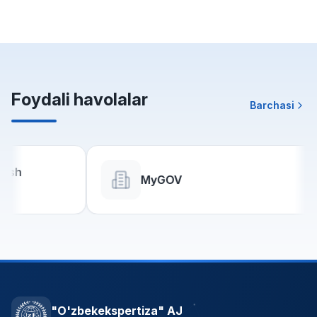
Foydali havolalar
Barchasi
MyGOV
"O'zbekekspertiza" AJ