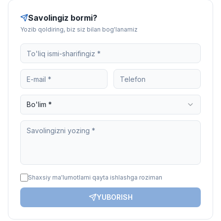
Savolingiz bormi?
Yozib qoldiring, biz siz bilan bog'lanamiz
Bo'lim *
Shaxsiy ma'lumotlarni qayta ishlashga roziman
YUBORISH