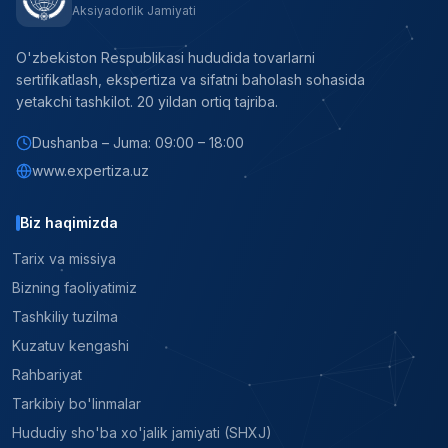
Aksiyadorlik Jamiyati
O'zbekiston Respublikasi hududida tovarlarni
sertifikatlash, ekspertiza va sifatni baholash sohasida
yetakchi tashkilot. 20 yildan ortiq tajriba.
Dushanba – Juma: 09:00 – 18:00
www.expertiza.uz
Biz haqimizda
Tarix va missiya
Bizning faoliyatimiz
Tashkiliy tuzilma
Kuzatuv kengashi
Rahbariyat
Tarkibiy bo'linmalar
Hududiy sho'ba xo'jalik jamiyati (SHXJ)