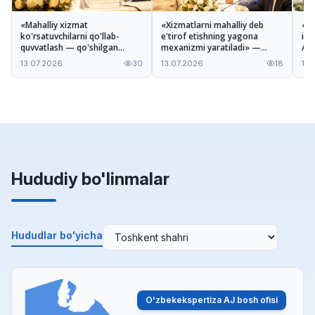
«Mahalliy xizmat
«Xizmatlarni mahalliy deb
«Ta
ko'rsatuvchilarni qo'llab-
e'tirof etishning yagona
imk
quvvatlash — qo'shilgan
mexanizmi yaratiladi» —
A'z
qiymatni oshirishga xizmat
Odiljon Tohirov Nizom
xiz
13.07.2026
30
13.07.2026
18
13.
qiladi» — Ilhomjon Pardayev
loyihasi haqida
mu
Hududiy bo'linmalar
Hududlar bo'yicha
O'zbekekspertiza AJ bosh ofisi