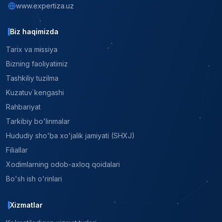
www.expertiza.uz
Biz haqimizda
Tarix va missiya
Bizning faoliyatimiz
Tashkiliy tuzilma
Kuzatuv kengashi
Rahbariyat
Tarkibiy bo'linmalar
Hududiy sho'ba xo'jalik jamiyati (SHXJ)
Filiallar
Xodimlarning odob-axloq qoidalari
Bo'sh ish o'rinlari
Xizmatlar