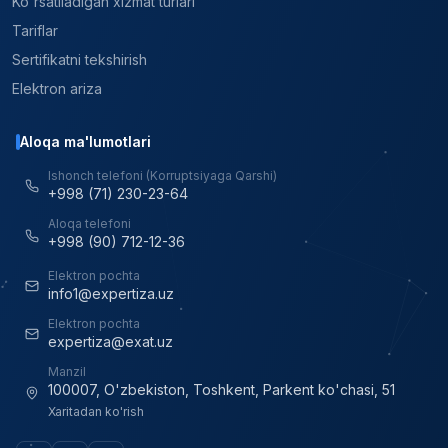
Ko'rsatiladigan xizmat turlari
Tariflar
Sertifikatni tekshirish
Elektron ariza
Aloqa ma'lumotlari
Ishonch telefoni (Korruptsiyaga Qarshi)
+998 (71) 230-23-64
Aloqa telefoni
+998 (90) 712-12-36
Elektron pochta
info1@expertiza.uz
Elektron pochta
expertiza@exat.uz
Manzil
100007, O'zbekiston, Toshkent, Parkent ko'chasi, 51
Xaritadan ko'rish