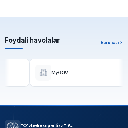
Foydali havolalar
Barchasi
MyGOV
"O'zbekekspertiza" AJ