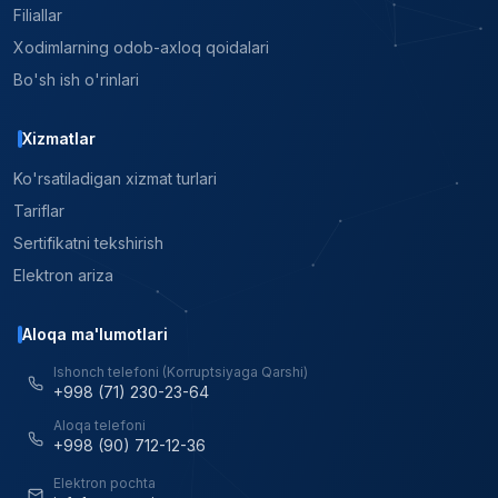
Filiallar
Xodimlarning odob-axloq qoidalari
Bo'sh ish o'rinlari
Xizmatlar
Ko'rsatiladigan xizmat turlari
Tariflar
Sertifikatni tekshirish
Elektron ariza
Aloqa ma'lumotlari
Ishonch telefoni (Korruptsiyaga Qarshi)
+998 (71) 230-23-64
Aloqa telefoni
+998 (90) 712-12-36
Elektron pochta