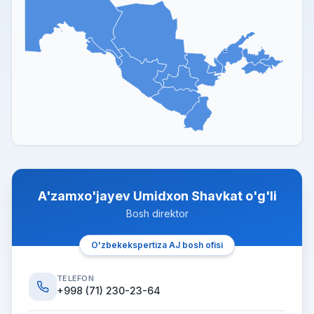
A'zamxo'jayev Umidxon Shavkat o'g'li
Bosh direktor
O'zbekekspertiza AJ bosh ofisi
TELEFON
+998 (71) 230-23-64