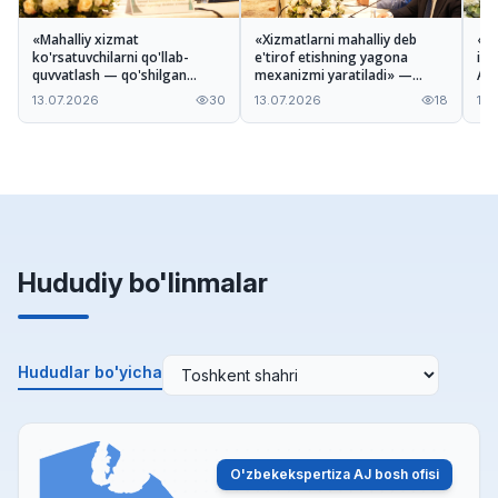
«Mahalliy xizmat
«Xizmatlarni mahalliy deb
«Ta
ko'rsatuvchilarni qo'llab-
e'tirof etishning yagona
imk
quvvatlash — qo'shilgan
mexanizmi yaratiladi» —
A'z
qiymatni oshirishga xizmat
Odiljon Tohirov Nizom
xiz
13.07.2026
30
13.07.2026
18
13.
qiladi» — Ilhomjon Pardayev
loyihasi haqida
mu
Hududiy bo'linmalar
Hududlar bo'yicha
O'zbekekspertiza AJ bosh ofisi