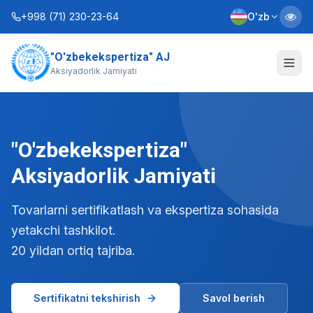
+998 (71) 230-23-64
O'zb
"O'zbekekspertiza" AJ
Biz haqimizda
Aksiyadorlik Jamiyati
Xizmatlar
Interaktiv xizmatlar
"O'zbekekspertiza"
Axborot xizmati
Aksiyadorlik Jamiyati
Kontaktlar
Tovarlarni sertifikatlash va ekspertiza sohasida
yetakchi tashkilot.
Nizom
Biznes rejalar
20 yildan ortiq tajriba.
+998 (90) 712-12-36
Sertifikatni tekshirish
Savol berish