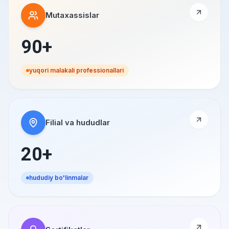
Mutaxassislar
90+
yuqori malakali professionallari
Filial va hududlar
20+
hududiy bo'linmalar