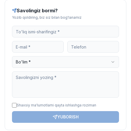
Savolingiz bormi?
Yozib qoldiring, biz siz bilan bog'lanamiz
Bo'lim *
Shaxsiy ma'lumotlarni qayta ishlashga roziman
YUBORISH