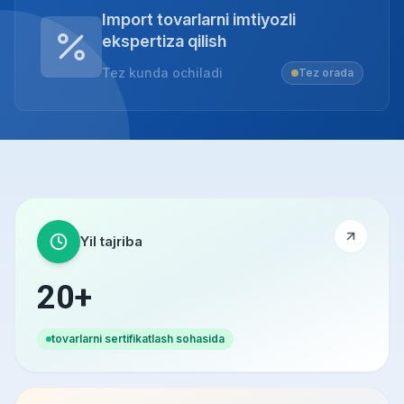
Import tovarlarni imtiyozli
ekspertiza qilish
Tez kunda ochiladi
Tez orada
Yil tajriba
20+
tovarlarni sertifikatlash sohasida