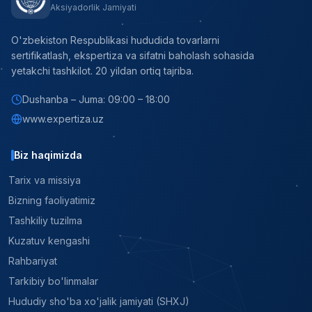
Aksiyadorlik Jamiyati
O'zbekiston Respublikasi hududida tovarlarni
sertifikatlash, ekspertiza va sifatni baholash sohasida
yetakchi tashkilot. 20 yildan ortiq tajriba.
Dushanba – Juma: 09:00 – 18:00
www.expertiza.uz
Biz haqimizda
Tarix va missiya
Bizning faoliyatimiz
Tashkiliy tuzilma
Kuzatuv kengashi
Rahbariyat
Tarkibiy bo'linmalar
Hududiy sho'ba xo'jalik jamiyati (SHXJ)