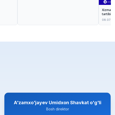
Xizmatlar
tartibi:
08.07.2
A'zamxo'jayev Umidxon Shavkat o'g'li
Bosh direktor