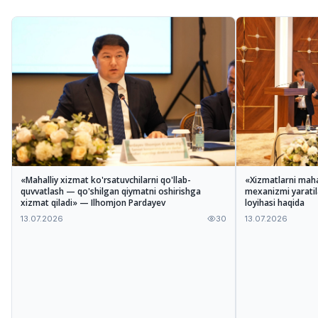
«Mahalliy xizmat ko'rsatuvchilarni qo'llab-
«Xizmatlarni maha
quvvatlash — qo'shilgan qiymatni oshirishga
mexanizmi yarati
xizmat qiladi» — Ilhomjon Pardayev
loyihasi haqida
13.07.2026
30
13.07.2026