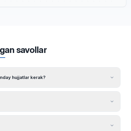
igan savollar
anday hujjatlar kerak?