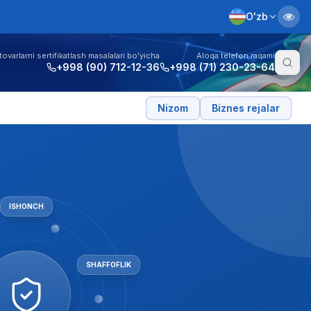
O'zb
tovarlarni sertifikatlash masalalari bo'yicha
Aloqa telefon raqami
+998 (90) 712-12-36
+998 (71) 230-23-64
Nizom
Biznes rejalar
ISHONCH
XOLI
|