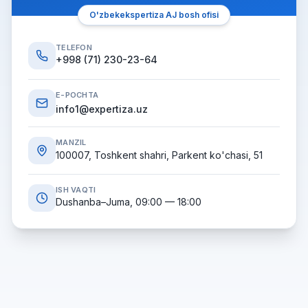
O'zbekekspertiza AJ bosh ofisi
TELEFON
+998 (71) 230-23-64
E-POCHTA
info1@expertiza.uz
MANZIL
100007, Toshkent shahri, Parkent ko'chasi, 51
ISH VAQTI
Dushanba–Juma, 09:00 — 18:00