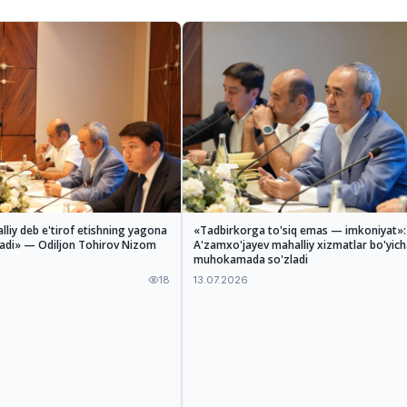
lliy deb e'tirof etishning yagona
«Tadbirkorga to'siq emas — imkoniyat»
ladi» — Odiljon Tohirov Nizom
A'zamxo'jayev mahalliy xizmatlar bo'yich
muhokamada so'zladi
18
13.07.2026