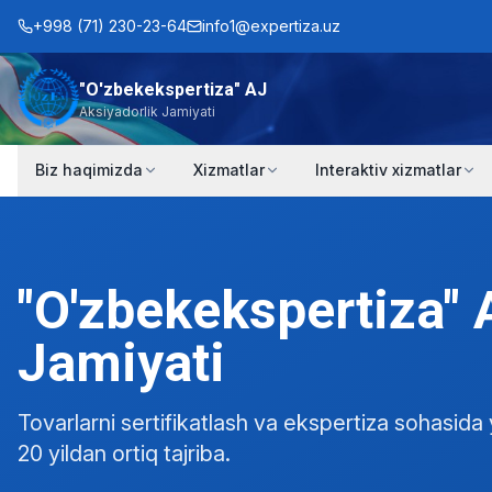
+998 (71) 230-23-64
info1@expertiza.uz
"O'zbekekspertiza" AJ
Aksiyadorlik Jamiyati
Biz haqimizda
Xizmatlar
Interaktiv xizmatlar
"O'zbekekspertiza" 
Jamiyati
Tovarlarni sertifikatlash va ekspertiza sohasida 
20 yildan ortiq tajriba.