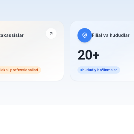
axassislar
Filial va hududlar
20+
akali professionallari
hududiy bo'linmalar