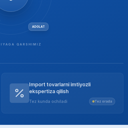
ADOLAT
IYAGA QARSHIMIZ
Import tovarlarni imtiyozli
ekspertiza qilish
Tez kunda ochiladi
Tez orada