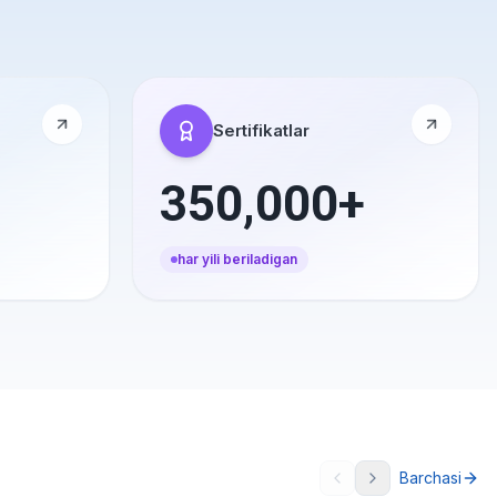
Sertifikatlar
350,000+
har yili beriladigan
Barchasi