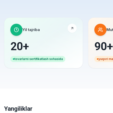
Yil tajriba
Mut
20+
90+
tovarlarni sertifikatlash sohasida
yuqori mal
Yangiliklar