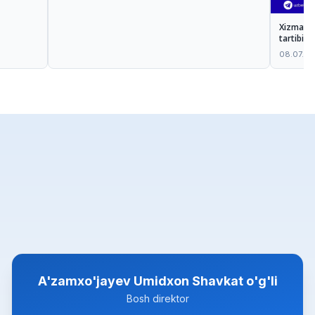
Xizmatlar
tartibi:
08.07.2
A'zamxo'jayev Umidxon Shavkat o'g'li
Bosh direktor