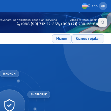
O'zb
tovarlarni sertifikatlash masalalari bo'yicha
Aloqa telefon raqami
+998 (90) 712-12-36
+998 (71) 230-23-64
Nizom
Biznes rejalar
ISHONCH
XOLISLI
|