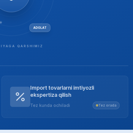
ADOLAT
IYAGA QARSHIMIZ
Import tovarlarni imtiyozli
ekspertiza qilish
Tez kunda ochiladi
Tez orada