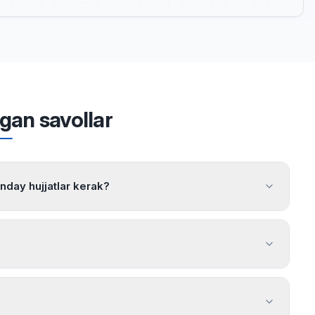
igan savollar
anday hujjatlar kerak?