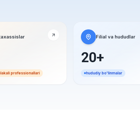
axassislar
Filial va hududlar
20+
akali professionallari
hududiy bo'linmalar