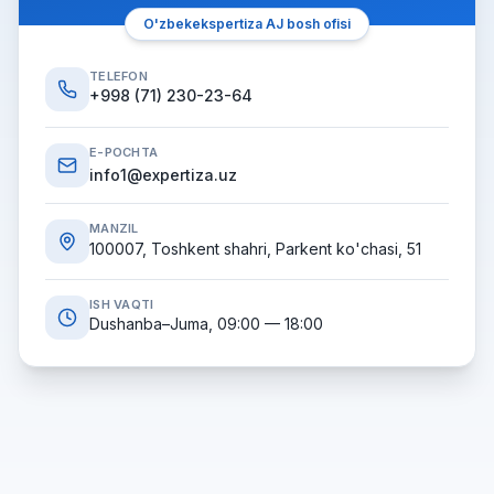
O'zbekekspertiza AJ bosh ofisi
TELEFON
+998 (71) 230-23-64
E-POCHTA
info1@expertiza.uz
MANZIL
100007, Toshkent shahri, Parkent ko'chasi, 51
ISH VAQTI
Dushanba–Juma, 09:00 — 18:00