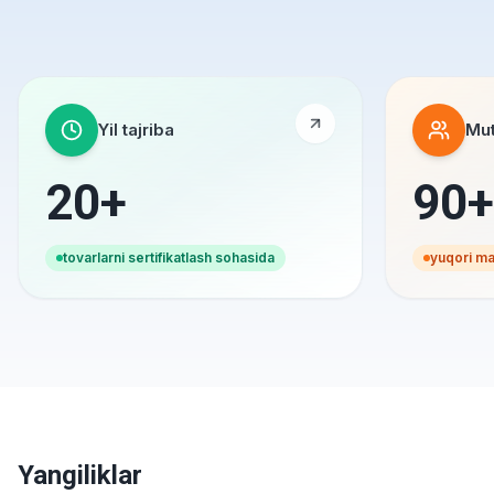
Yil tajriba
Mut
20+
90+
tovarlarni sertifikatlash sohasida
yuqori mal
Yangiliklar