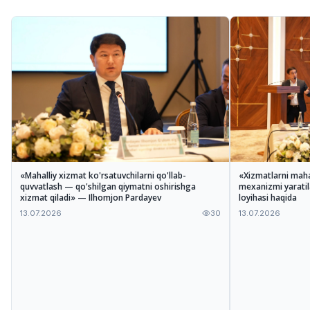
«Mahalliy xizmat ko'rsatuvchilarni qo'llab-
«Xizmatlarni maha
quvvatlash — qo'shilgan qiymatni oshirishga
mexanizmi yarati
xizmat qiladi» — Ilhomjon Pardayev
loyihasi haqida
13.07.2026
30
13.07.2026