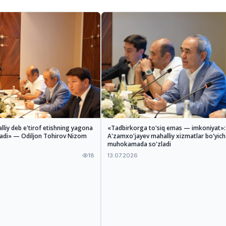
lliy deb e'tirof etishning yagona
«Tadbirkorga to'siq emas — imkoniyat»
ladi» — Odiljon Tohirov Nizom
A'zamxo'jayev mahalliy xizmatlar bo'yich
muhokamada so'zladi
18
13.07.2026