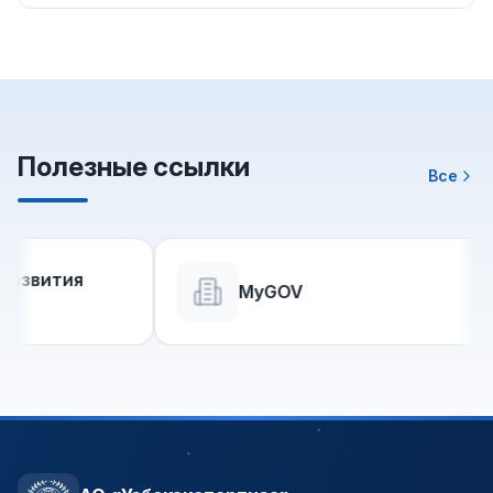
Полезные ссылки
Все
ития
MyGOV