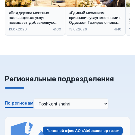
«Поддержка местных
«Единый механизм
«Н
поставщиков услуг
признания услуг местными»:
дл
повышает добавленную
Одилжон Тохиров о новых
Ум
стоимость» — Илхомжон
процедурах проекта
вы
13.07.2026
30
13.07.2026
18
13.
Пардаев
Положения
об
Региональные подразделения
По регионам
Головной офис АО «Узбекэкспертиза»