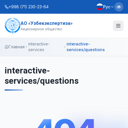
+998 (71) 230-23-64
Рус
АО «Узбекэкспертиза»
О нас
Акционерное общество
Услуги
interactive-
interactive-
Главная
services
services/questions
Интерактивные услуги
Информационная служба
interactive-
services/questions
Контакты
Устав
Бизнес-планы
+998 (90) 712-12-36