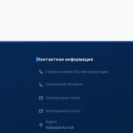
Контактная информация
Горячая линия (Против коррупции)
Контактный телефон
Электронная почта
Электронная почта
Адрес
Xaritadan ko'rish