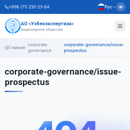
+998 (71) 230-23-64
Рус
АО «Узбекэкспертиза»
О нас
Акционерное общество
Услуги
corporate-
corporate-governance/issue-
Главная
governance
prospectus
Интерактивные услуги
Информационная служба
corporate-governance/issue-
prospectus
Контакты
Устав
Бизнес-планы
+998 (90) 712-12-36