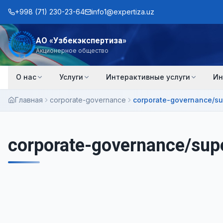
+998 (71) 230-23-64
info1@expertiza.uz
АО «Узбекэкспертиза»
Акционерное общество
О нас
Услуги
Интерактивные услуги
Ин
Главная
corporate-governance
corporate-governance/su
corporate-governance/sup