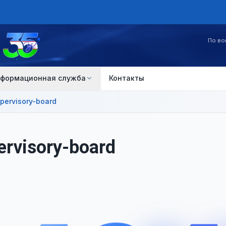
По во
формационная служба
Контакты
pervisory-board
ervisory-board