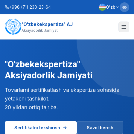
+998 (71) 230-23-64
O'zb
"O'zbekekspertiza" AJ
Biz haqimizda
Aksiyadorlik Jamiyati
Xizmatlar
Interaktiv xizmatlar
"O'zbekekspertiza"
Axborot xizmati
Aksiyadorlik Jamiyati
Kontaktlar
Tovarlarni sertifikatlash va ekspertiza sohasida
yetakchi tashkilot.
Nizom
Biznes rejalar
20 yildan ortiq tajriba.
+998 (90) 712-12-36
Sertifikatni tekshirish
Savol berish