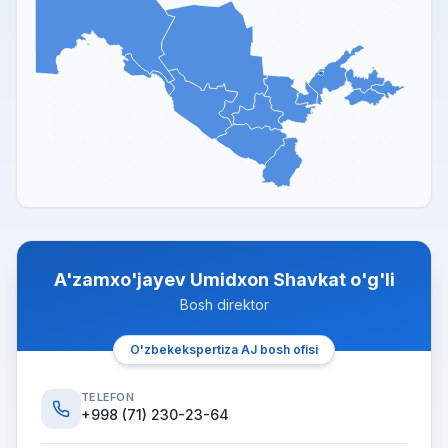
A'zamxo'jayev Umidxon Shavkat o'g'li
Bosh direktor
O'zbekekspertiza AJ bosh ofisi
TELEFON
+998 (71) 230-23-64