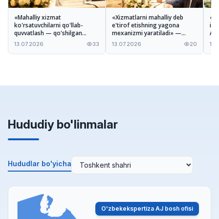
«Mahalliy xizmat
«Xizmatlarni mahalliy deb
«Ta
ko'rsatuvchilarni qo'llab-
e'tirof etishning yagona
imk
quvvatlash — qo'shilgan
mexanizmi yaratiladi» —
A'z
qiymatni oshirishga xizmat
Odiljon Tohirov Nizom
xiz
13.07.2026
33
13.07.2026
20
13.
qiladi» — Ilhomjon Pardayev
loyihasi haqida
mu
Hududiy bo'linmalar
Hududlar bo'yicha
O'zbekekspertiza AJ bosh ofisi