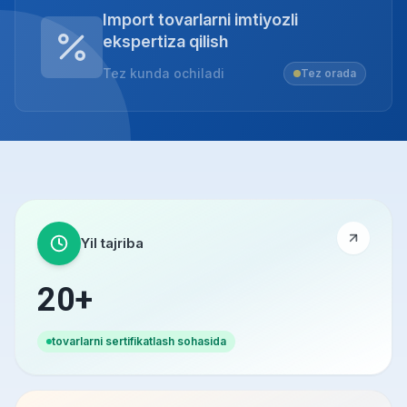
Import tovarlarni imtiyozli
ekspertiza qilish
Tez kunda ochiladi
Tez orada
Yil tajriba
20+
tovarlarni sertifikatlash sohasida