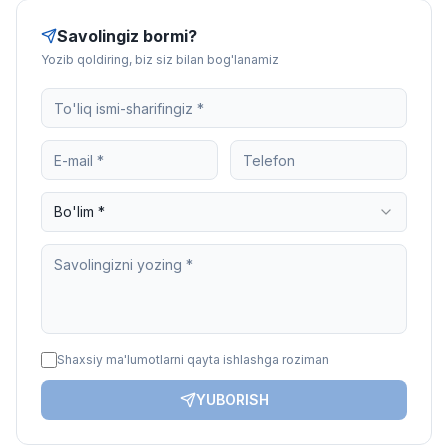
Savolingiz bormi?
Yozib qoldiring, biz siz bilan bog'lanamiz
Bo'lim *
Shaxsiy ma'lumotlarni qayta ishlashga roziman
YUBORISH