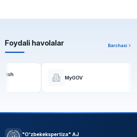
Foydali havolalar
Barchasi
MyGOV
"O'zbekekspertiza" AJ