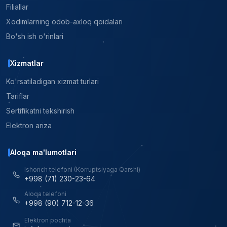
Filiallar
Xodimlarning odob-axloq qoidalari
Bo'sh ish o'rinlari
Xizmatlar
Ko'rsatiladigan xizmat turlari
Tariflar
Sertifikatni tekshirish
Elektron ariza
Aloqa ma'lumotlari
Ishonch telefoni (Korruptsiyaga Qarshi)
+998 (71) 230-23-64
Aloqa telefoni
+998 (90) 712-12-36
Elektron pochta