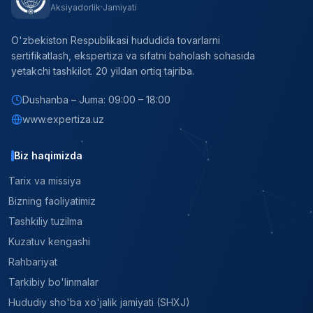
Aksiyadorlik Jamiyati
O'zbekiston Respublikasi hududida tovarlarni
sertifikatlash, ekspertiza va sifatni baholash sohasida
yetakchi tashkilot. 20 yildan ortiq tajriba.
Dushanba – Juma: 09:00 – 18:00
www.expertiza.uz
Biz haqimizda
Tarix va missiya
Bizning faoliyatimiz
Tashkiliy tuzilma
Kuzatuv kengashi
Rahbariyat
Tarkibiy bo'linmalar
Hududiy sho'ba xo'jalik jamiyati (SHXJ)