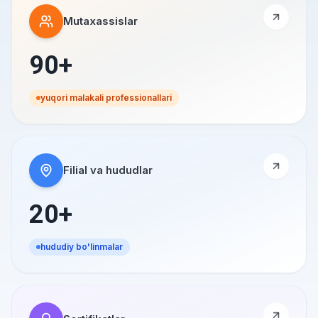
Mutaxassislar
90+
yuqori malakali professionallari
Filial va hududlar
20+
hududiy bo'linmalar