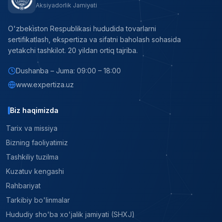
Aksiyadorlik Jamiyati
O'zbekiston Respublikasi hududida tovarlarni
sertifikatlash, ekspertiza va sifatni baholash sohasida
yetakchi tashkilot. 20 yildan ortiq tajriba.
Dushanba – Juma: 09:00 – 18:00
www.expertiza.uz
Biz haqimizda
Tarix va missiya
Bizning faoliyatimiz
Tashkiliy tuzilma
Kuzatuv kengashi
Rahbariyat
Tarkibiy bo'linmalar
Hududiy sho'ba xo'jalik jamiyati (SHXJ)