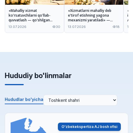
«Mahalliy xizmat
«Xizmatlarni mahalliy deb
«Ta
ko'rsatuvchilarni qo'llab-
e'tirof etishning yagona
imk
quvvatlash — qo'shilgan
mexanizmi yaratiladi» —
A'z
qiymatni oshirishga xizmat
Odiljon Tohirov Nizom
xiz
13.07.2026
30
13.07.2026
18
13.
qiladi» — Ilhomjon Pardayev
loyihasi haqida
mu
Hududiy bo'linmalar
Hududlar bo'yicha
O'zbekekspertiza AJ bosh ofisi