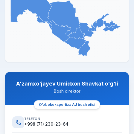
A'zamxo'jayev Umidxon Shavkat o'g'li
Bosh direktor
O'zbekekspertiza AJ bosh ofisi
TELEFON
+998 (71) 230-23-64