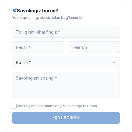
Savolingiz bormi?
Yozib qoldiring, biz siz bilan bog'lanamiz
Bo'lim *
Shaxsiy ma'lumotlarni qayta ishlashga roziman
YUBORISH