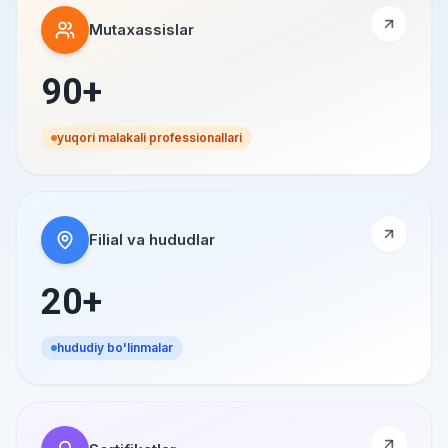
Mutaxassislar
90+
yuqori malakali professionallari
Filial va hududlar
20+
hududiy bo'linmalar