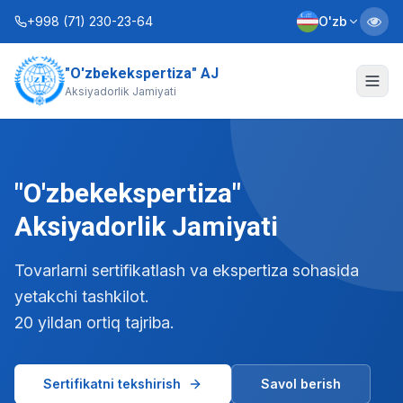
+998 (71) 230-23-64
O'zb
"O'zbekekspertiza" AJ
Biz haqimizda
Aksiyadorlik Jamiyati
Xizmatlar
Interaktiv xizmatlar
"O'zbekekspertiza"
Axborot xizmati
Aksiyadorlik Jamiyati
Kontaktlar
Tovarlarni sertifikatlash va ekspertiza sohasida
yetakchi tashkilot.
Nizom
Biznes rejalar
20 yildan ortiq tajriba.
+998 (90) 712-12-36
Sertifikatni tekshirish
Savol berish