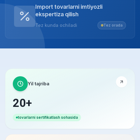
Import tovarlarni imtiyozli
ekspertiza qilish
Tez kunda ochiladi
Tez orada
Yil tajriba
20+
tovarlarni sertifikatlash sohasida