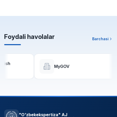
Foydali havolalar
Barchasi
MyGOV
"O'zbekekspertiza" AJ