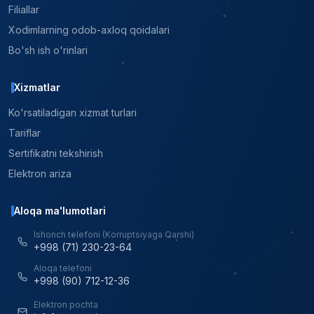
Filiallar
Xodimlarning odob-axloq qoidalari
Bo'sh ish o'rinlari
Xizmatlar
Ko'rsatiladigan xizmat turlari
Tariflar
Sertifikatni tekshirish
Elektron ariza
Aloqa ma'lumotlari
Ishonch telefoni (Korruptsiyaga Qarshi)
+998 (71) 230-23-64
Aloqa telefoni
+998 (90) 712-12-36
Elektron pochta